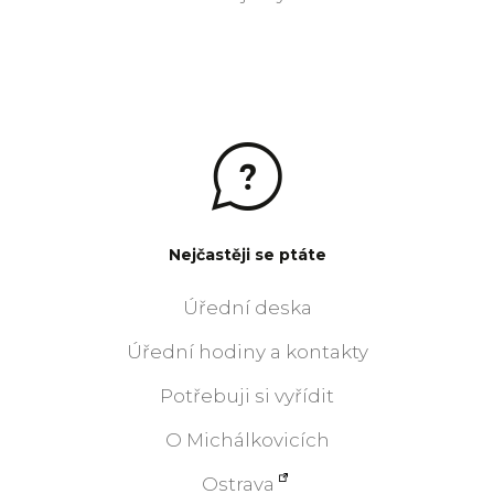
Nejčastěji se ptáte
Úřední deska
Úřední hodiny a kontakty
Potřebuji si vyřídit
O Michálkovicích
Ostrava