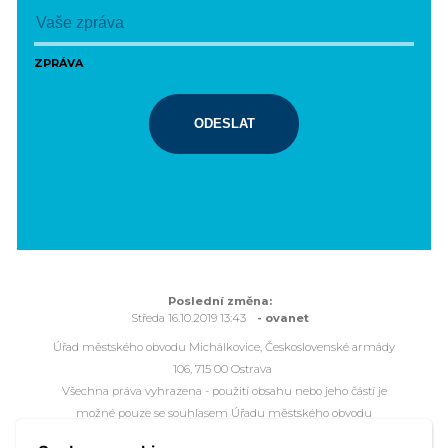
ZPRÁVA
ODESLAT
Poslední změna:
Středa 16.10.2019 13:43
- ovanet
Úřad městského obvodu Michálkovice, Československé armády
106, 715 00 Ostrava
Všechna práva vyhrazena - použití obsahu nebo jeho částí je
možné pouze se souhlasem Úřadu městského obvodu
Michálkovice.